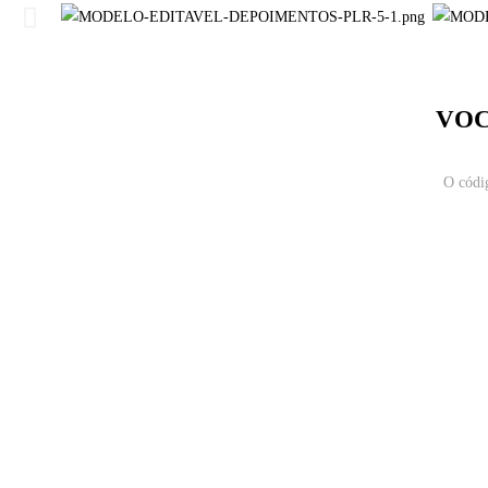
VOC
O códig