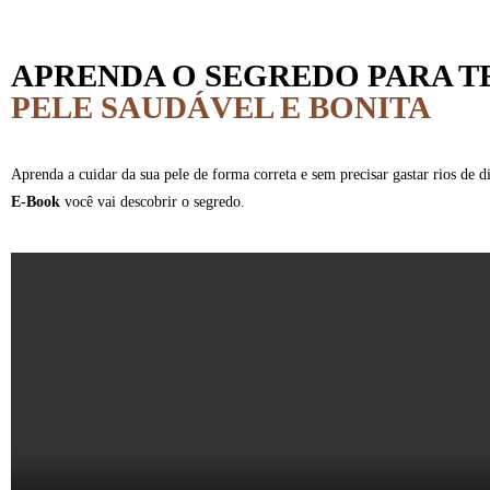
APRENDA O SEGREDO PARA T
PELE SAUDÁVEL E BONITA
Aprenda a cuidar da sua pele de forma correta e sem precisar gastar rios de 
E-Book
você vai descobrir o segredo.