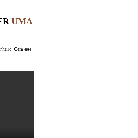
ER
UMA
dinheiro!
Com esse