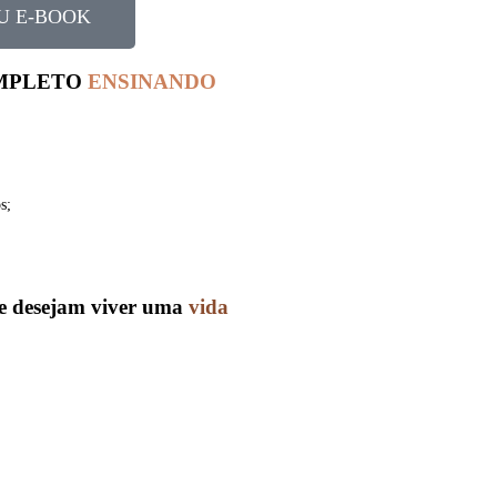
U E-BOOK
OMPLETO
ENSINANDO
s;
ue desejam viver uma
vida