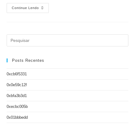
Continue Lendo
Posts Recentes
0xcb6f5331
0x0e59c12f
0xbfa3b3d1
0xecbc005b
0x01bbbedd